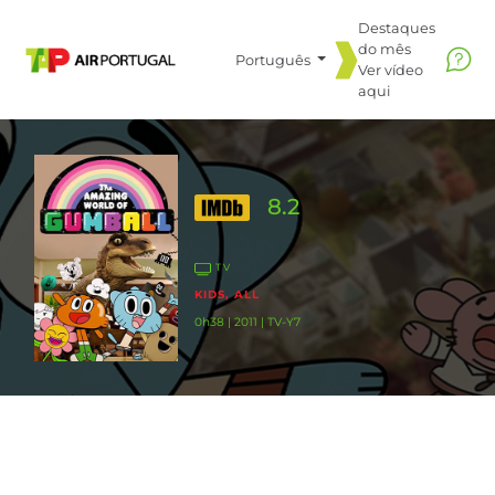
Destaques
do mês
Português
Ver vídeo
aqui
8.2
TV
KIDS, ALL
0h38 | 2011 | TV-Y7