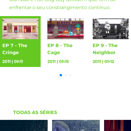
enfrentar o seu constrangimento contínuo.
EP 7 - The
EP 8 - The
EP 9 - The
Cringe
Cage
Neighbor
2011 | 0h11
2011 | 0h15
2011 | 0h12
TODAS AS SÉRIES