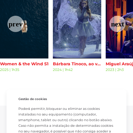
Women & the Wind S1
Bárbara Tinoco, ao vivo no Campo Pequeno S1
2025
|
1h35
2024
|
1h42
2023
|
2h3
Gestão de cookies
Poderá permitir, bloquear ou eliminar as cookies
instaladas no seu equipamento (computador,
smartphone, tablet ou outro) clicando no botão abaixo.
Caso não permita a instalação de determinadas cookies
no seu navegador, é possível que não consiga aceder a