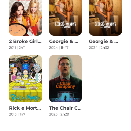
2 Broke Girls S1
Georgie & Mandy's First Marriage S1
Georgie & Mandy's First Marriage S2
2011
|
2h11
2024
|
1h47
2024
|
2h32
Rick e Morty S7
The Chair Company S1
2013
|
1h7
2025
|
2h29