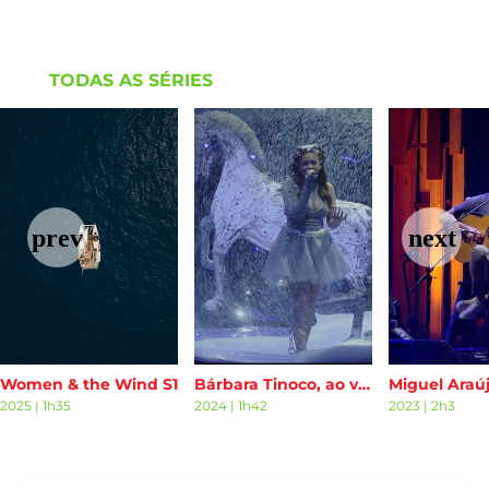
TODAS AS SÉRIES
Women & the Wind S1
Bárbara Tinoco, ao vivo no Campo Pequeno S1
2025
|
1h35
2024
|
1h42
2023
|
2h3