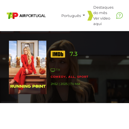
Destaques
do mês
Português
Ver vídeo
aqui
7.3
TV
COMEDY, ALL, SPORT
2h52 | 2025 | TV-MA