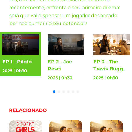
recentemente, enfrenta o seu primeiro dilema:
será que vai dispensar um jogador desbocado
por não cumprir o seu potencial?
EP 1 - Piloto
EP 2 - Joe
EP 3 - The
Pesci
Travis Bugg
2025 | 0h30
Affair
2025 | 0h30
2025 | 0h30
RELACIONADO