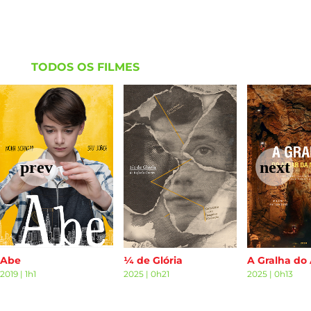
TODOS OS FILMES
Abe
¼ de Glória
2019
|
1h1
2025
|
0h21
2025
|
0h13