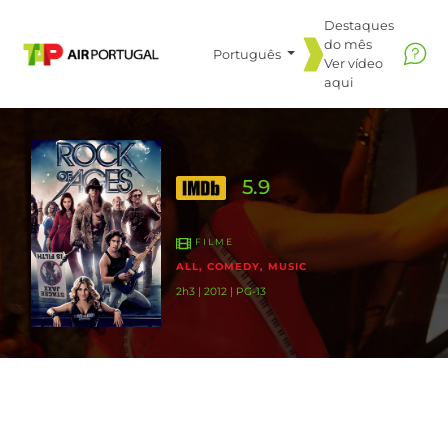
Destaques
do mês
Português
Ver vídeo
aqui
5.9
FILME
ALL, COMEDY, MUSIC
2h3 | 2012 | PG-13