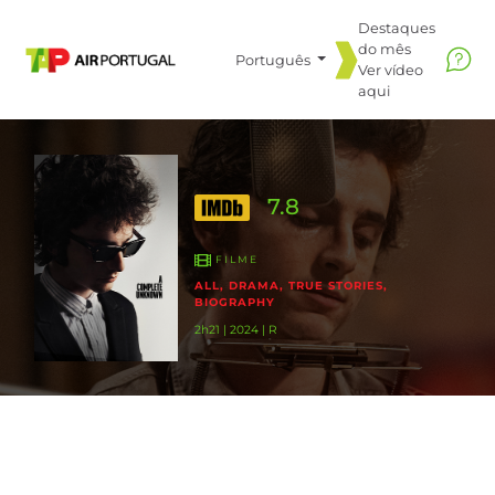
Destaques
do mês
Português
Ver vídeo
aqui
7.8
FILME
ALL, DRAMA, TRUE STORIES,
BIOGRAPHY
2h21 | 2024 | R