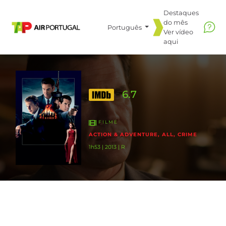
Destaques
do mês
Português
Ver vídeo
aqui
6.7
FILME
ACTION & ADVENTURE, ALL, CRIME
1h53 | 2013 | R