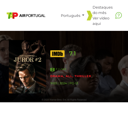
Destaques
do mês
Português
Ver vídeo
aqui
7.1
FILME
DRAMA, ALL, THRILLER
1h53 | 2024 | PG-13