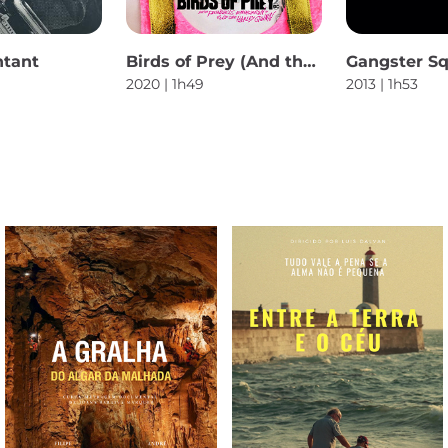
ntant
Birds of Prey (And the Fantabulous Emancipation of One Harley Quinn)
Gangster S
2020 | 1h49
2013 | 1h53