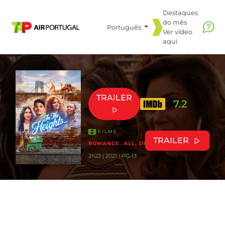
Destaques
do mês
Português
Ver vídeo
aqui
TRAILER
7.2
FILME
TRAILER
ROMANCE, ALL, DRAMA
2h23 | 2021 | PG-13